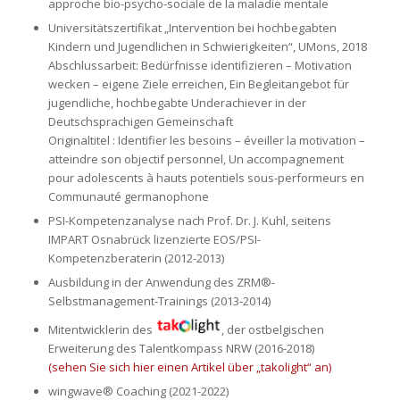
approche bio-psycho-sociale de la maladie mentale
Universitätszertifikat „Intervention bei hochbegabten
Kindern und Jugendlichen in Schwierigkeiten“, UMons, 2018
Abschlussarbeit: Bedürfnisse identifizieren – Motivation
wecken – eigene Ziele erreichen,
Ein Begleitangebot für
jugendliche, hochbegabte Underachiever in der
Deutschsprachigen Gemeinschaft
Originaltitel : Identifier les besoins – éveiller la motivation –
atteindre son objectif personnel,
Un accompagnement
pour adolescents à hauts potentiels sous-performeurs en
Communauté germanophone
PSI-Kompetenzanalyse nach Prof. Dr. J. Kuhl, seitens
IMPART Osnabrück lizenzierte EOS/PSI-
Kompetenzberaterin (2012-2013)
Ausbildung in der Anwendung des ZRM®-
Selbstmanagement-Trainings (2013-2014)
Mitentwicklerin des
, der ostbelgischen
Erweiterung des Talentkompass NRW (2016-2018)
(sehen Sie sich hier einen Artikel über „takolight“ an)
wingwave® Coaching (2021-2022)